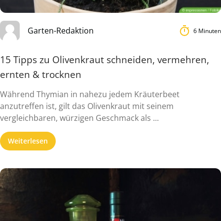
Garten-Redaktion
6 Minuten
15 Tipps zu Olivenkraut schneiden, vermehren,
ernten & trocknen
Während Thymian in nahezu jedem Kräuterbeet
anzutreffen ist, gilt das Olivenkraut mit seinem
vergleichbaren, würzigen Geschmack als ...
Weiterlesen