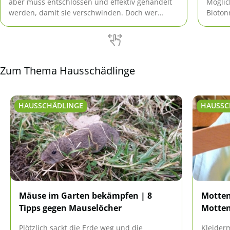
aber muss entschlossen und effektiv gehandelt
Möglic
werden, damit sie verschwinden. Doch wer
Bioton
genau ist "der rote Feind" und wie wird der
einset
Kampf geführt?
Zum Thema Hausschädlinge
HAUSSCHÄDLINGE
HAUSSC
Mäuse im Garten bekämpfen | 8
Motten
Tipps gegen Mauselöcher
Motten
Plötzlich sackt die Erde weg und die
Kleider