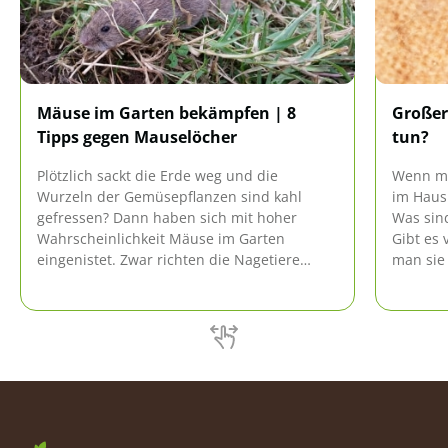
Mäuse im Garten bekämpfen | 8
Großer
Tipps gegen Mauselöcher
tun?
Plötzlich sackt die Erde weg und die
Wenn ma
Wurzeln der Gemüsepflanzen sind kahl
im Haus 
gefressen? Dann haben sich mit hoher
Was sind
Wahrscheinlichkeit Mäuse im Garten
Gibt es
eingenistet. Zwar richten die Nagetiere
man sie 
große Schäden in den Beeten und auf dem
wichtigs
Rasen an, aber töten möchte der Gärtner sie
zusamme
ebenso ungern. Biologische Maßnahmen
sind die Lösung, denn Mäuselöcher lassen
sich auch ohne Chemie bekämpfen.