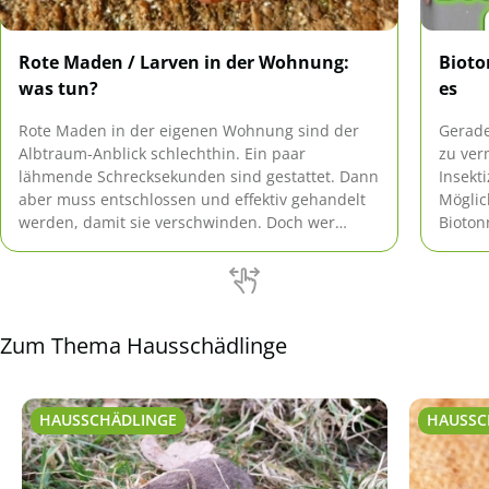
Rote Maden / Larven in der Wohnung:
Bioto
was tun?
es
Rote Maden in der eigenen Wohnung sind der
Gerade
Albtraum-Anblick schlechthin. Ein paar
zu ver
lähmende Schrecksekunden sind gestattet. Dann
Insekt
aber muss entschlossen und effektiv gehandelt
Möglic
werden, damit sie verschwinden. Doch wer
Bioton
genau ist "der rote Feind" und wie wird der
einset
Kampf geführt?
Zum Thema Hausschädlinge
HAUSSCHÄDLINGE
HAUSSC