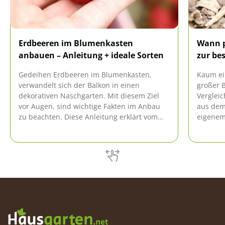
Erdbeeren im Blumenkasten
Wann p
anbauen – Anleitung + ideale Sorten
zur bes
Gedeihen Erdbeeren im Blumenkasten,
Kaum ein
verwandelt sich der Balkon in einen
großer B
dekorativen Naschgarten. Mit diesem Ziel
Vergleic
vor Augen, sind wichtige Fakten im Anbau
aus dem
zu beachten. Diese Anleitung erklärt vom
eigenem
richtigen Blumenkasten über den perfekten
aromatis
Standort bis zur fachmännischen Pflege, alle
ist ries
wichtigen Details. Eine Liste führt Ihnen
der Pfla
ideale Sorten für den Balkonkasten vor.
Rolle spi