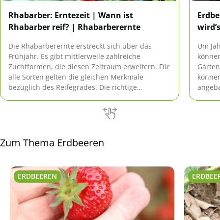
Rhabarber: Erntezeit | Wann ist
Erdbe
Rhabarber reif? | Rhabarberernte
wird’
Die Rhabarberernte erstreckt sich über das
Um Jah
Frühjahr. Es gibt mittlerweile zahlreiche
können
Zuchtformen, die diesen Zeitraum erweitern. Für
Garten
alle Sorten gelten die gleichen Merkmale
können
bezüglich des Reifegrades. Die richtige
angeba
Vorgehensweise beim Abernten gewährleistet
Platz 
hohe Erträge in den folgenden Standjahren.
Zum Thema Erdbeeren
ERDBEEREN
ERDBEE