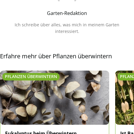
Garten-Redaktion
Ich schreibe über alles, was mich in meinem Garten
interessiert.
Erfahre mehr über Pflanzen überwintern
PFLANZEN ÜBERWINTERN
PFLAN
Eukalyptus beim Überwintern
Ist B