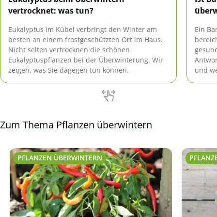
vertrocknet: was tun?
über
Eukalyptus im Kübel verbringt den Winter am
Ein Ba
besten an einem frostgeschützten Ort im Haus.
bereic
Nicht selten vertrocknen die schönen
gesund
Eukalyptuspflanzen bei der Überwinterung. Wir
Antwor
zeigen, was Sie dagegen tun können.
und we
Zum Thema Pflanzen überwintern
PFLANZEN ÜBERWINTERN
PFLANZ