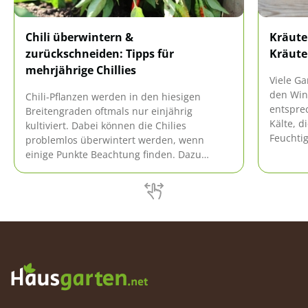
Chili überwintern &
Kräute
zurückschneiden: Tipps für
Kräute
mehrjährige Chillies
Viele G
den Wint
Chili-Pflanzen werden in den hiesigen
entsprec
Breitengraden oftmals nur einjährig
Kälte, d
kultiviert. Dabei können die Chilies
Feuchtig
problemlos überwintert werden, wenn
richtig
einige Punkte Beachtung finden. Dazu
problem
gehören unter anderem die richtige
Vorbereitung und das optimale
Zurückschneiden, um einen verzweigten
Wuchs zu erzeugen.