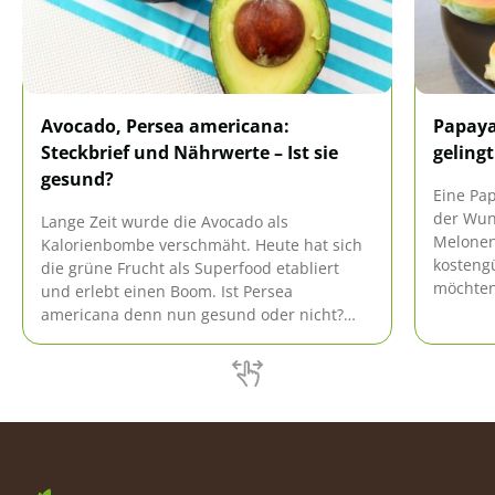
Avocado, Persea americana:
Papaya
Steckbrief und Nährwerte – Ist sie
geling
gesund?
Eine Pap
der Wuns
Lange Zeit wurde die Avocado als
Melonen
Kalorienbombe verschmäht. Heute hat sich
kosteng
die grüne Frucht als Superfood etabliert
möchten
und erlebt einen Boom. Ist Persea
Pflanze 
americana denn nun gesund oder nicht?
Papaya 
Dieser Steckbrief und ein Blick auf die
Nährwerte bringt Licht ins Dunkel.