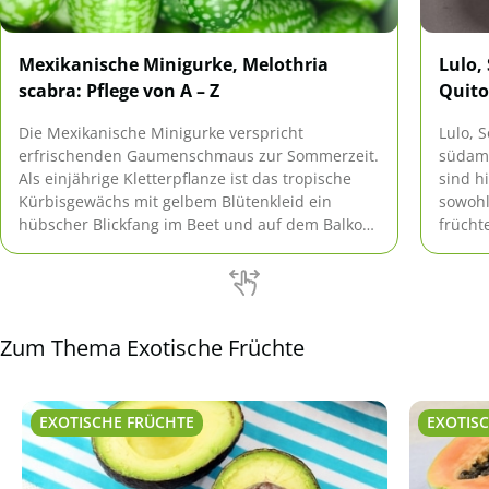
Mexikanische Minigurke, Melothria
Lulo,
scabra: Pflege von A – Z
Quito
Die Mexikanische Minigurke verspricht
Lulo, 
erfrischenden Gaumenschmaus zur Sommerzeit.
südame
Als einjährige Kletterpflanze ist das tropische
sind h
Kürbisgewächs mit gelbem Blütenkleid ein
sowohl
hübscher Blickfang im Beet und auf dem Balkon.
frücht
Ihren exotischen Charme verbindet die hübsche
bieten
Melothria scabra mit bescheidenen Ansprüchen.
gibt es
Lesen Sie hier eine praxiserprobte Anleitung zur
Pflege von A bis Z.
Zum Thema Exotische Früchte
EXOTISCHE FRÜCHTE
EXOTIS