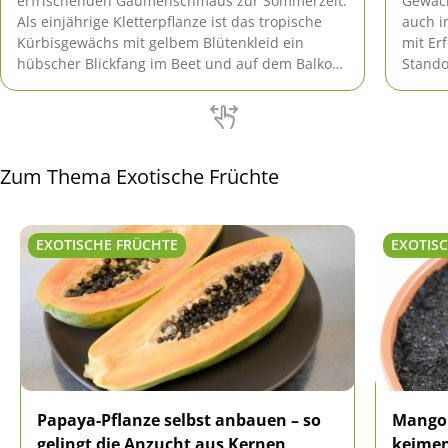
erfrischenden Gaumenschmaus zur Sommerzeit.
Gewäch
Als einjährige Kletterpflanze ist das tropische
auch i
Kürbisgewächs mit gelbem Blütenkleid ein
mit Er
hübscher Blickfang im Beet und auf dem Balkon.
Stando
Ihren exotischen Charme verbindet die hübsche
Rolle.
Melothria scabra mit bescheidenen Ansprüchen.
Ernte 
Lesen Sie hier eine praxiserprobte Anleitung zur
Pflege von A bis Z.
Zum Thema Exotische Früchte
EXOTISCHE FRÜCHTE
EXOTIS
Papaya-Pflanze selbst anbauen – so
Mango 
gelingt die Anzucht aus Kernen
keimen