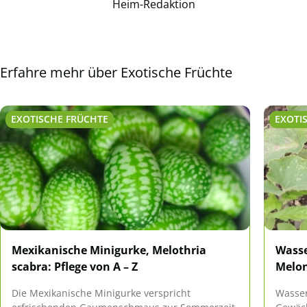
Heim-Redaktion
Erfahre mehr über Exotische Früchte
EXOTISCHE FRÜCHTE
EXOTI
Mexikanische Minigurke, Melothria
Wasse
scabra: Pflege von A – Z
Melon
Die Mexikanische Minigurke verspricht
Wasse