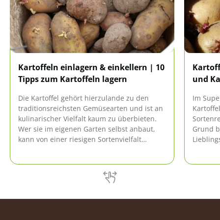
Kartoffeln einlagern & einkellern | 10
Kartof
Tipps zum Kartoffeln lagern
und Ka
Die Kartoffel gehört hierzulande zu den
Im Supe
traditionsreichsten Gemüsearten und ist an
Kartoffe
kulinarischer Vielfalt kaum zu überbieten.
Sortenr
Wer sie im eigenen Garten selbst anbaut,
Grund b
kann von einer riesigen Sortenvielfalt
Liebling
profitieren und bei entsprechender
Allerdin
Lagerung lange von ihnen zehren.
wie Kart
Ernte -
helfen 