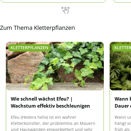
und Anspruch das Passende bieten.
Zum Thema Kletterpflanzen
KLETTERPFLANZEN
KLETTE
Wie schnell wächst Efeu? |
Wann b
Wachstum effektiv beschleunigen
Dauer 
Efeu (Hedera helix) ist ein wahrer
Wann un
Kletterkünstler, der problemlos an Mauern
hängt vo
und Hauswänden emporklettert und sehr
früh als