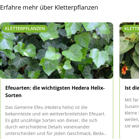
Erfahre mehr über Kletterpflanzen
KLETTERPFLANZEN
KLETT
Efeuarten: die wichtigsten Hedera Helix-
Ist d
Sorten
Mit fa
Susann
Das Gemeine Efeu (Hedera helix) ist die
kleine
bekannteste und am weitverbreitetsten Efeuart.
weilen
Es gibt unzählige Sorten von dieser, die sich
sie wom
durch verschiedene Details voneinander
eindeu
unterscheiden und für jeden Geschmack, Bedarf