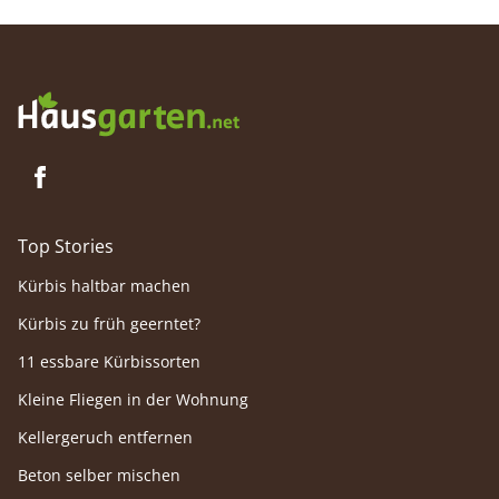
Manche Büsche entfalten ihre Blüten schon
früh, andere bringen wiederum noch im
Spätsommer Farbe in die Gärten.
Top Stories
Kürbis haltbar machen
Kürbis zu früh geerntet?
11 essbare Kürbissorten
Kleine Fliegen in der Wohnung
Kellergeruch entfernen
Beton selber mischen