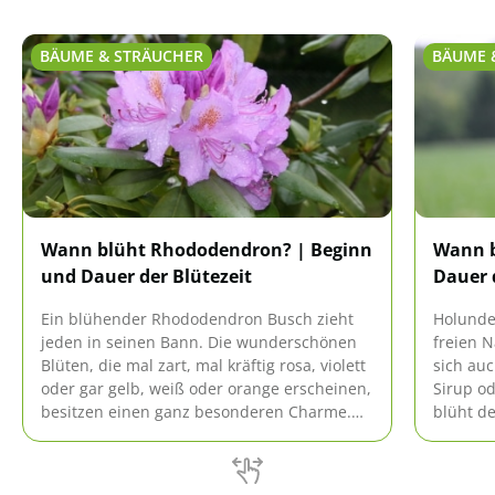
BÄUME & STRÄUCHER
BÄUME 
Wann blüht Rhododendron? | Beginn
Wann b
und Dauer der Blütezeit
Dauer 
Ein blühender Rhododendron Busch zieht
Holunde
jeden in seinen Bann. Die wunderschönen
freien N
Blüten, die mal zart, mal kräftig rosa, violett
sich au
oder gar gelb, weiß oder orange erscheinen,
Sirup o
besitzen einen ganz besonderen Charme.
blüht de
Wer glaubt, diese Optik nur im Frühjahr
von ver
genießen zu können, irrt sich. Das Gewächs
ist nämlich unglaublich sortenreich.