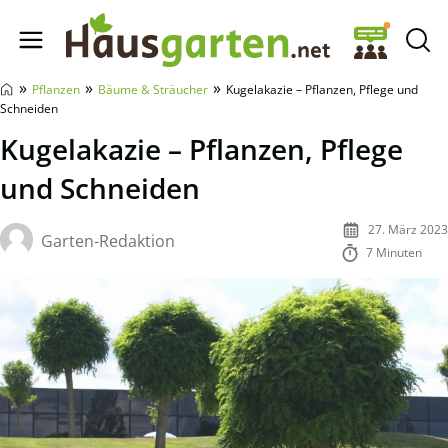
Hausgarten.net
»
»
»
Pflanzen
Bäume & Sträucher
Kugelakazie – Pflanzen, Pflege und
Schneiden
Kugelakazie – Pflanzen, Pflege
und Schneiden
27. März 2023
Garten-Redaktion
7 Minuten