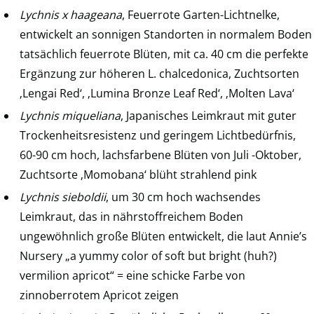
Lychnis x haageana
, Feuerrote Garten-Lichtnelke,
entwickelt an sonnigen Standorten in normalem Boden
tatsächlich feuerrote Blüten, mit ca. 40 cm die perfekte
Ergänzung zur höheren L. chalcedonica, Zuchtsorten
‚Lengai Red‘, ‚Lumina Bronze Leaf Red‘, ‚Molten Lava‘
Lychnis miqueliana
, Japanisches Leimkraut mit guter
Trockenheitsresistenz und geringem Lichtbedürfnis,
60-90 cm hoch, lachsfarbene Blüten von Juli -Oktober,
Zuchtsorte ‚Momobana‘ blüht strahlend pink
Lychnis sieboldii
, um 30 cm hoch wachsendes
Leimkraut, das in nährstoffreichem Boden
ungewöhnlich große Blüten entwickelt, die laut Annie’s
Nursery „a yummy color of soft but bright (huh?)
vermilion apricot“ = eine schicke Farbe von
zinnoberrotem Apricot zeigen