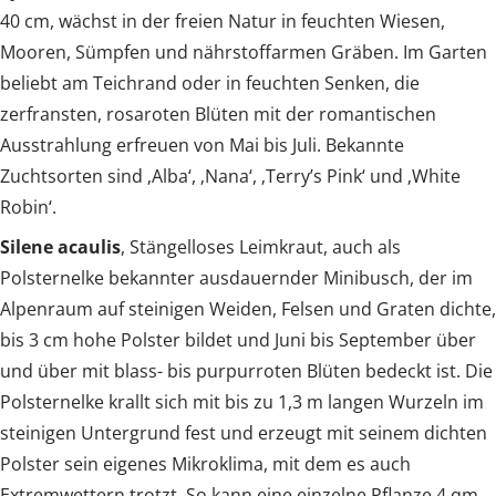
40 cm, wächst in der freien Natur in feuchten Wiesen,
Mooren, Sümpfen und nährstoffarmen Gräben. Im Garten
beliebt am Teichrand oder in feuchten Senken, die
zerfransten, rosaroten Blüten mit der romantischen
Ausstrahlung erfreuen von Mai bis Juli. Bekannte
Zuchtsorten sind ‚Alba‘, ‚Nana‘, ‚Terry’s Pink‘ und ‚White
Robin‘.
Silene acaulis
, Stängelloses Leimkraut, auch als
Polsternelke bekannter ausdauernder Minibusch, der im
Alpenraum auf steinigen Weiden, Felsen und Graten dichte,
bis 3 cm hohe Polster bildet und Juni bis September über
und über mit blass- bis purpurroten Blüten bedeckt ist. Die
Polsternelke krallt sich mit bis zu 1,3 m langen Wurzeln im
steinigen Untergrund fest und erzeugt mit seinem dichten
Polster sein eigenes Mikroklima, mit dem es auch
Extremwettern trotzt. So kann eine einzelne Pflanze 4 qm