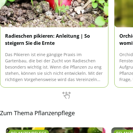
Radieschen pikieren: Anleitung | So
Orchi
steigern Sie die Ernte
womit
Das Pikieren ist eine gängige Praxis im
Orchid
Gartenbau, die bei der Zucht von Radieschen
Fenste
besonders wichtig ist. Wenn die Pflanzen zu eng
Aufgru
stehen, können sie sich nicht entwickeln. Mit der
Pflanze
richtigen Vorgehensweise wird das Vereinzeln
Frage,
zum Kinderspiel.
funkti
Nährsto
Zum Thema Pflanzenpflege