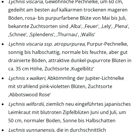
Lychnis viscaria
, Gewöhnliche Pechnelke, um 60 cm,
gedeiht am besten auf kalkarmen trockenen mageren
Böden, rosa- bis purpurfarbene Blüte von Mai bis Juli,
bekannte Zuchtsorten sind ‚Alba‘, ‚Feuer‘, ‚Lely‘, ‚Plena‘,
‚Schnee‘, ‚Splendens‘, ‚Thurnau‘, ‚Wallis‘
Lychnis viscaria ssp. atropurpurea
, Purpur-Pechnelke,
sonnig bis halbschattig, normale bis feuchte, aber gut
drainierte Böden, attraktive dunkel-pupurrote Blüten in
ca. 35 cm Höhe, Zuchtsorte ‚Kugelblitz‘
Lychnis x walkeri
, Abkömmling der Jupiter-Lichtnelke
mit strahlend pink-violetten Blüten, Zuchtsorte
‚Abbotswood Rose‘
Lychnis wilfordii
, ziemlich neu eingeführtes japanisches
Leimkraut mit blutroten Zipfelblüten Juni und Juli, um
50 cm, normaler Boden, Sonne bis Halbschatten
Lychnis yunnanensis
, die in durchschnittlich