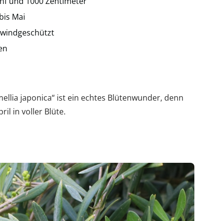
fünf und 1000 Zentimeter
bis Mai
g; windgeschützt
en
ellia japonica“ ist ein echtes Blütenwunder, denn
il in voller Blüte.