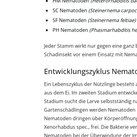
HM Nematoden
(Heterorhabditis ba
SC Nematoden
(Steinernema carpoc
SF Nematoden
(Steinernema feltiae)
PH Nematoden
(Phasmarhabditis h
Jeder Stamm wirkt nur gegen eine ganz
Schadinsekt vor einem Einsatz mit Ne
Entwicklungszyklus Nemat
Ein Lebenszyklus der Nützlinge besteht
aus dem Ei. Im zweiten Stadium entwickel
Stadium sucht die Larve selbstständig n
Gartenschädlingen werden Nematoden im
Nematoden dringen über Körperöffnungen
Xenorhabdus spec., frei. Die Bakterie ve
Nematoden bei der Überwindung der Imm