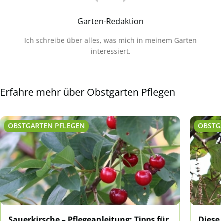
Garten-Redaktion
Ich schreibe über alles, was mich in meinem Garten
interessiert.
Erfahre mehr über Obstgarten Pflegen
OBSTGARTEN PFLEGEN
OBSTG
Sauerkirsche – Pflegeanleitung: Tipps für
Diese