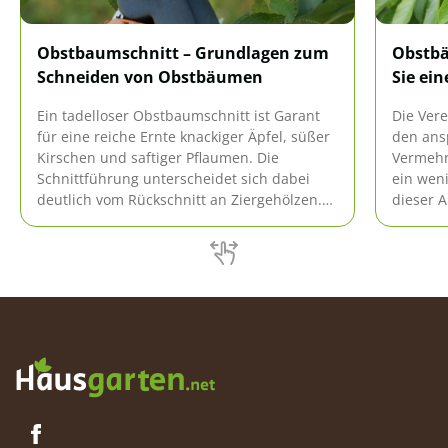
Obstbaumschnitt – Grundlagen zum
Obstbä
Schneiden von Obstbäumen
Sie ei
Ein tadelloser Obstbaumschnitt ist Garant
Die Ver
für eine reiche Ernte knackiger Äpfel, süßer
den ans
Kirschen und saftiger Pflaumen. Die
Vermehr
Schnittführung unterscheidet sich dabei
ein wen
deutlich vom Rückschnitt an Ziergehölzen.
dieser A
Dieser Leitfaden macht Sie vertraut mit den
sortenr
Grundlagen zum Schneiden von
einfachs
Obstbäumen in jeder Ertragsphase. So geht
detailli
es an Hochstämmen und Spindelbäumen.
Obstbau