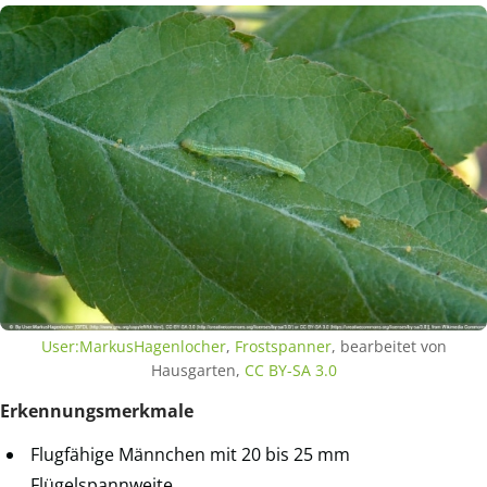
User:MarkusHagenlocher
,
Frostspanner
, bearbeitet von
Hausgarten,
CC BY-SA 3.0
Erkennungsmerkmale
Flugfähige Männchen mit 20 bis 25 mm
Flügelspannweite