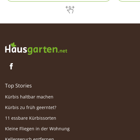
Grundlagen zum Schneiden von
einfachs
Obstbäumen in jeder Ertragsphase. So geht
detailli
es an Hochstämmen und Spindelbäumen.
Obstbau
Top Stories
Kürbis haltbar machen
Kürbis zu früh geerntet?
11 essbare Kürbissorten
Kleine Fliegen in der Wohnung
Kellergeruch entfernen