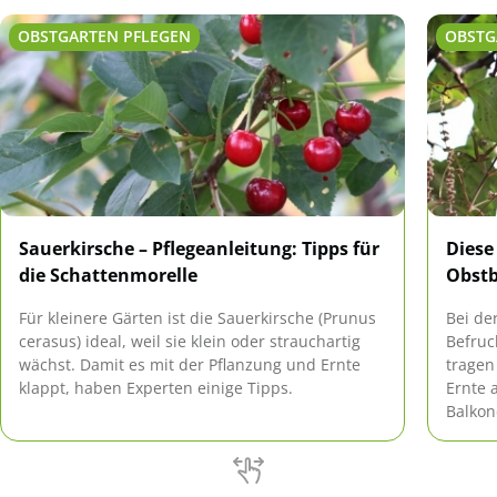
OBSTGARTEN PFLEGEN
OBSTG
Sauerkirsche – Pflegeanleitung: Tipps für
Diese
die Schattenmorelle
Obst
Für kleinere Gärten ist die Sauerkirsche (Prunus
Bei de
cerasus) ideal, weil sie klein oder strauchartig
Befruc
wächst. Damit es mit der Pflanzung und Ernte
tragen
klappt, haben Experten einige Tipps.
Ernte 
Balkon
geeigne
Selbst