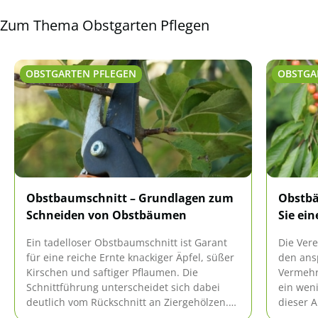
Zum Thema Obstgarten Pflegen
OBSTGARTEN PFLEGEN
OBSTGA
Obstbaumschnitt – Grundlagen zum
Obstbä
Schneiden von Obstbäumen
Sie ei
Ein tadelloser Obstbaumschnitt ist Garant
Die Ver
für eine reiche Ernte knackiger Äpfel, süßer
den ans
Kirschen und saftiger Pflaumen. Die
Vermehr
Schnittführung unterscheidet sich dabei
ein wen
deutlich vom Rückschnitt an Ziergehölzen.
dieser A
Dieser Leitfaden macht Sie vertraut mit den
sortenr