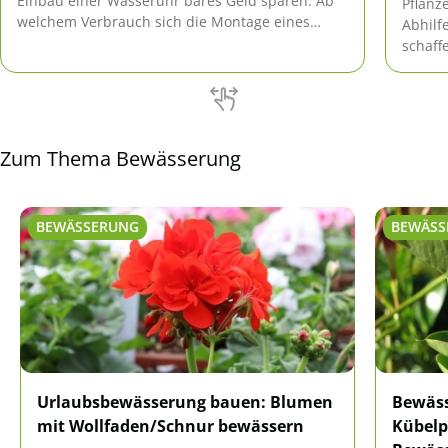
Einbau einer Wasseruhr bares Geld sparen. Ab
Pflanz
welchem Verbrauch sich die Montage eines
Abhilf
Gartenwasserzählers lohnt und worauf dabei zu
schaff
achten ist, verrät dieser Ratgeber.
Wasser
auf Ur
Zum Thema Bewässerung
BEWÄSSERUNG
BEWÄSS
Urlaubsbewässerung bauen: Blumen
Bewäss
mit Wollfaden/Schnur bewässern
Kübelp