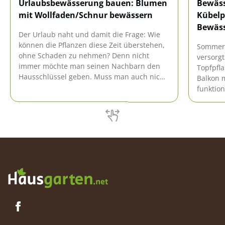
Urlaubsbewässerung bauen: Blumen
Bewäss
mit Wollfaden/Schnur bewässern
Kübelp
Bewäs
Der Urlaub naht und damit die Frage: Wie
können die Pflanzen diese Zeit überstehen,
Sommerze
ohne Schaden zu nehmen? Denn nicht
versorg
immer möchte man seinen Nachbarn den
Topfpfl
Hausschlüssel geben. Muss man auch nicht!
Balkon 
Auch ein Wollfaden kann die Pflanzen
funktio
zuverlässig bewässern.
Bewässe
fertig k
steht hi