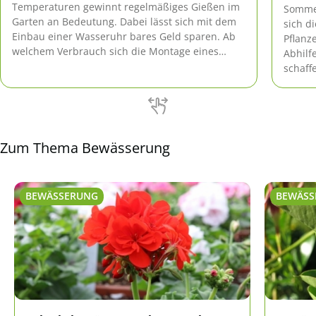
Temperaturen gewinnt regelmäßiges Gießen im
Sommer
Garten an Bedeutung. Dabei lässt sich mit dem
sich d
Einbau einer Wasseruhr bares Geld sparen. Ab
Pflanz
welchem Verbrauch sich die Montage eines
Abhilf
Gartenwasserzählers lohnt und worauf dabei zu
schaff
achten ist, verrät dieser Ratgeber.
Wasser
auf Ur
Zum Thema Bewässerung
BEWÄSSERUNG
BEWÄSS