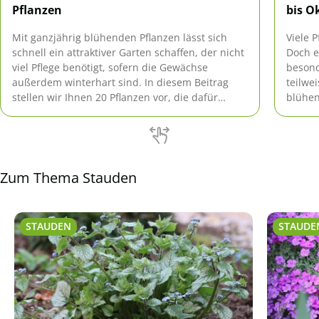
Pflanzen
bis O
Mit ganzjährig blühenden Pflanzen lässt sich
Viele 
schnell ein attraktiver Garten schaffen, der nicht
Doch e
viel Pflege benötigt, sofern die Gewächse
besond
außerdem winterhart sind. In diesem Beitrag
teilwe
stellen wir Ihnen 20 Pflanzen vor, die dafür
blühen
geeignet sind.
Zum Thema Stauden
STAUDEN
STAUDE