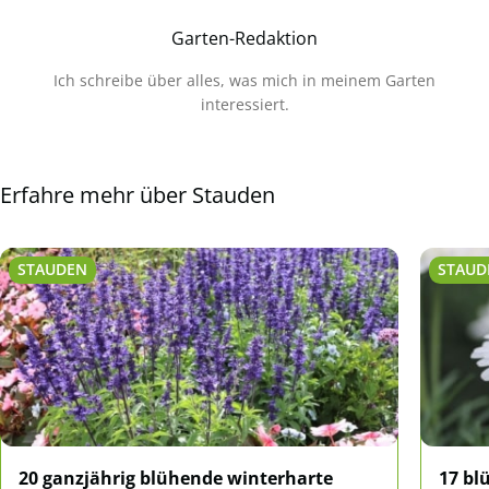
Garten-Redaktion
Ich schreibe über alles, was mich in meinem Garten
interessiert.
Erfahre mehr über Stauden
STAUDEN
STAUD
20 ganzjährig blühende winterharte
17 bl