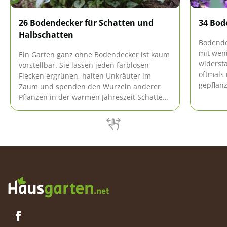
26 Bodendecker für Schatten und
34 Bod
Halbschatten
Bodende
mit wen
Ein Garten ganz ohne Bodendecker ist kaum
widerst
vorstellbar. Sie lassen jeden farblosen
oftmals
Flecken ergrünen, halten Unkräuter im
gepflan
Zaum und spenden den Wurzeln anderer
großer T
Pflanzen in der warmen Jahreszeit Schatten.
Pflanzen
Dabei gibt es für jeden Bereich im Garten
die passenden Bodendecker.