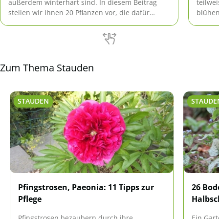
außerdem winterhart sind. In diesem Beitrag
teilwe
stellen wir Ihnen 20 Pflanzen vor, die dafür
blühen
geeignet sind.
Zum Thema Stauden
STAUDEN
STAUDE
Pfingstrosen, Paeonia: 11 Tipps zur
26 Bod
Pflege
Halbsc
Pfingstrosen bezaubern durch ihre
Ein Gar