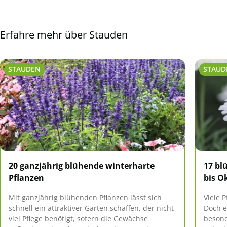
Erfahre mehr über Stauden
STAUDEN
STAUD
20 ganzjährig blühende winterharte
17 bl
Pflanzen
bis O
Mit ganzjährig blühenden Pflanzen lässt sich
Viele 
schnell ein attraktiver Garten schaffen, der nicht
Doch e
viel Pflege benötigt, sofern die Gewächse
besond