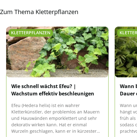
Zum Thema Kletterpflanzen
KLETTERPFLANZEN
KLETTE
Wie schnell wächst Efeu? |
Wann b
Wachstum effektiv beschleunigen
Dauer 
Efeu (Hedera helix) ist ein wahrer
Wann un
Kletterkünstler, der problemlos an Mauern
hängt vo
und Hauswänden emporklettert und sehr
früh als
dekorativ wirken kann. Hat er einmal
sodass d
Wurzeln geschlagen, kann er in kürzester
prachtv