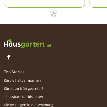
Zeit große Flächen regelrecht überwuchern.
verwand
Man kann ihm förmlich beim Wachsen
zusehen.
Top Stories
Kürbis haltbar machen
Kürbis zu früh geerntet?
11 essbare Kürbissorten
Kleine Fliegen in der Wohnung