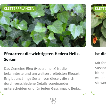
KLETTERPFLANZEN
KLETT
Efeuarten: die wichtigsten Hedera Helix-
Ist d
Sorten
Mit fa
Susann
Das Gemeine Efeu (Hedera helix) ist die
kleine
bekannteste und am weitverbreitetsten Efeuart.
weilen
Es gibt unzählige Sorten von dieser, die sich
sie wom
durch verschiedene Details voneinander
eindeu
unterscheiden und für jeden Geschmack, Bedarf
und Anspruch das Passende bieten.