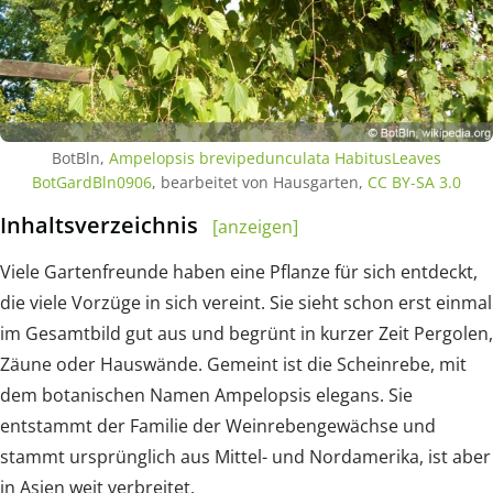
BotBln,
Ampelopsis brevipedunculata HabitusLeaves
BotGardBln0906
, bearbeitet von Hausgarten,
CC BY-SA 3.0
Inhaltsverzeichnis
[anzeigen]
Viele Gartenfreunde haben eine Pflanze für sich entdeckt,
die viele Vorzüge in sich vereint. Sie sieht schon erst einmal
im Gesamtbild gut aus und begrünt in kurzer Zeit Pergolen,
Zäune oder Hauswände. Gemeint ist die Scheinrebe, mit
dem botanischen Namen Ampelopsis elegans. Sie
entstammt der Familie der Weinrebengewächse und
stammt ursprünglich aus Mittel- und Nordamerika, ist aber
in Asien weit verbreitet.