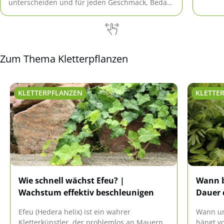
eindeu
unterscheiden und für jeden Geschmack, Bedarf
und Anspruch das Passende bieten.
Zum Thema Kletterpflanzen
KLETTERPFLANZEN
KLETTE
Wie schnell wächst Efeu? |
Wann b
Wachstum effektiv beschleunigen
Dauer 
Efeu (Hedera helix) ist ein wahrer
Wann un
Kletterkünstler, der problemlos an Mauern
hängt vo