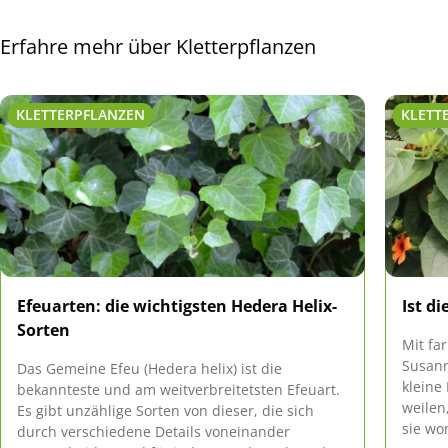
Erfahre mehr über Kletterpflanzen
KLETTERPFLANZEN
KLETT
Efeuarten: die wichtigsten Hedera Helix-
Ist d
Sorten
Mit fa
Susann
Das Gemeine Efeu (Hedera helix) ist die
kleine
bekannteste und am weitverbreitetsten Efeuart.
weilen
Es gibt unzählige Sorten von dieser, die sich
sie wom
durch verschiedene Details voneinander