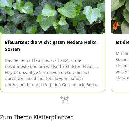
Efeuarten: die wichtigsten Hedera Helix-
Ist d
Sorten
Mit fa
Susann
Das Gemeine Efeu (Hedera helix) ist die
kleine
bekannteste und am weitverbreitetsten Efeuart.
weilen
Es gibt unzählige Sorten von dieser, die sich
sie wom
durch verschiedene Details voneinander
eindeu
unterscheiden und für jeden Geschmack, Bedarf
und Anspruch das Passende bieten.
Zum Thema Kletterpflanzen