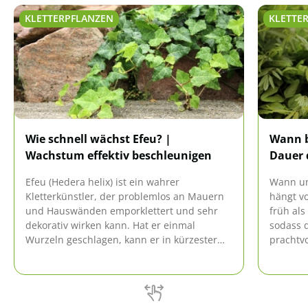
KLETTERPFLANZEN
KLETTE
Wie schnell wächst Efeu? |
Wann b
Wachstum effektiv beschleunigen
Dauer 
Efeu (Hedera helix) ist ein wahrer
Wann un
Kletterkünstler, der problemlos an Mauern
hängt vo
und Hauswänden emporklettert und sehr
früh als
dekorativ wirken kann. Hat er einmal
sodass d
Wurzeln geschlagen, kann er in kürzester
prachtv
Zeit große Flächen regelrecht überwuchern.
verwand
Man kann ihm förmlich beim Wachsen
zusehen.