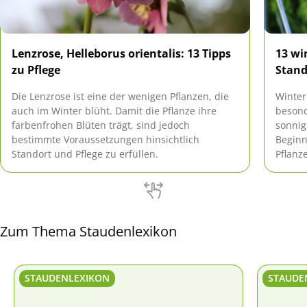
Lenzrose, Helleborus orientalis: 13 Tipps
13 wi
zu Pflege
Stand
Die Lenzrose ist eine der wenigen Pflanzen, die
Winter
auch im Winter blüht. Damit die Pflanze ihre
besond
farbenfrohen Blüten trägt, sind jedoch
sonnig
bestimmte Voraussetzungen hinsichtlich
Beginn
Standort und Pflege zu erfüllen.
Pflanz
in ein
großen
Gestal
Zum Thema Staudenlexikon
STAUDENLEXIKON
STAUDE