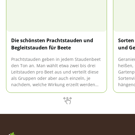
Die schönsten Prachtstauden und
Sorten
Begleitstauden für Beete
und Ge
Prachtstauden geben in jedem Staudenbeet
Geranien
den Ton an. Man wählt etwa zwei bis drei
heißen, 
Leitstauden pro Beet aus und verteilt diese
Gartenp
als Gruppen oder aber auch einzeln, je
Sortenvi
nachdem, welche Wirkung erzeilt werden
hängend
soll. Die Leitstauden müssen immer
gefüllte
dominant bleiben. Begleitstauden ordnen
Sorten.
sich dagegen unter, sind nicht dominant.
fassen d
der Ver