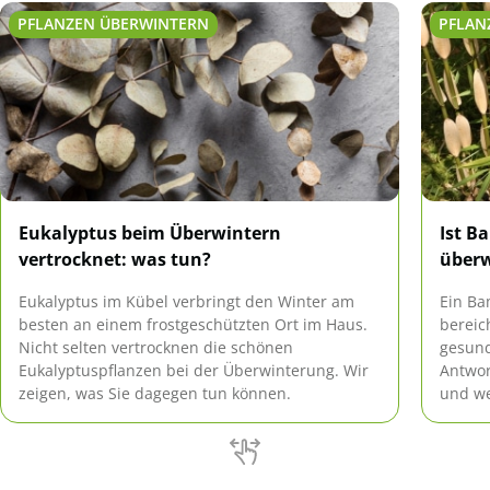
PFLANZEN ÜBERWINTERN
PFLAN
Eukalyptus beim Überwintern
Ist B
vertrocknet: was tun?
über
Eukalyptus im Kübel verbringt den Winter am
Ein Ba
besten an einem frostgeschützten Ort im Haus.
bereic
Nicht selten vertrocknen die schönen
gesund
Eukalyptuspflanzen bei der Überwinterung. Wir
Antwor
zeigen, was Sie dagegen tun können.
und we