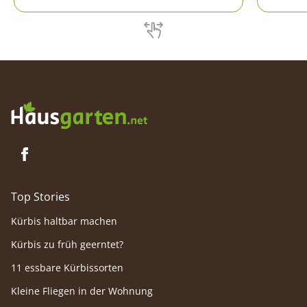
problem
gehören unter anderem die richtige
Vorbereitung und das optimale
Zurückschneiden, um einen verzweigten
Wuchs zu erzeugen.
Top Stories
Kürbis haltbar machen
Kürbis zu früh geerntet?
11 essbare Kürbissorten
Kleine Fliegen in der Wohnung