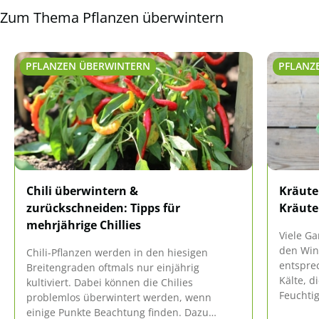
Zum Thema Pflanzen überwintern
PFLANZEN ÜBERWINTERN
PFLANZ
Chili überwintern &
Kräute
zurückschneiden: Tipps für
Kräute
mehrjährige Chillies
Viele G
den Wint
Chili-Pflanzen werden in den hiesigen
entsprec
Breitengraden oftmals nur einjährig
Kälte, d
kultiviert. Dabei können die Chilies
Feuchtig
problemlos überwintert werden, wenn
richtig
einige Punkte Beachtung finden. Dazu