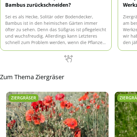
Bambus zurückschneiden?
Werkz
Sei es als Hecke, Solitär oder Bodendecker,
Ziergr
Bambus ist in den heimischen Gärten immer
am bes
öfter zu sehen. Denn das Süßgras ist pflegeleicht
Werkze
und wuchsfreudig. Allerdings kann Letzteres
wir ha
schnell zum Problem werden, wenn die Pflanzen
den jä
nicht regelmäßig zurückgeschnitten werden.
zusam
Zum Thema Ziergräser
ZIERGRÄSER
ZIERGR