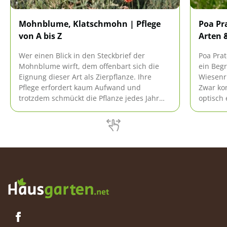
Mohnblume, Klatschmohn | Pflege
Poa Pr
von A bis Z
Arten 
Wer einen Blick in den Steckbrief der
Poa Prat
Mohnblume wirft, dem offenbart sich die
ein Begr
Eignung dieser Art als Zierpflanze. Ihre
Wiesenri
Pflege erfordert kaum Aufwand und
Zwar ko
trotzdem schmückt die Pflanze jedes Jahr
optisch
den Garten, wenn ihr die Möglichkeit zur
hält es 
Ausbreitung gegeben wird.
bereit. 
untersch
bekannt
sich. Die
einmal 