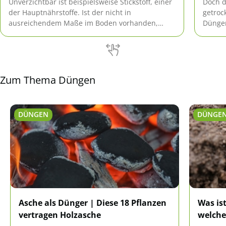
Unverzichtbar ist beispielsweise Stickstoff, einer
Doch d
der Hauptnährstoffe. Ist der nicht in
getroc
ausreichendem Maße im Boden vorhanden,
Dünger
kann kein zufriedenstellendes Wachstum
stattfinden. Demzufolge muss er zugeführt
werden.
Zum Thema Düngen
DÜNGEN
DÜNGE
Asche als Dünger | Diese 18 Pflanzen
Was is
vertragen Holzasche
welche