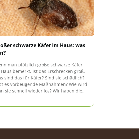
oßer schwarze Käfer im Haus: was
Braune Käfer
un?
was ist zu tu
nn man plötzlich große schwarze Käfer
Wenn es nicht 
 Haus bemerkt, ist das Erschrecken groß.
wollen wir für 
s sind das für Käfer? Sind sie schädlich?
Haus und in de
bt es vorbeugende Maßnahmen? Wie wird
kleine braune K
n sie schnell wieder los? Wir haben die
Menge auf, ist
chtigsten Informationen für Sie
angesagt. Was 
sammengestellt.
hier.