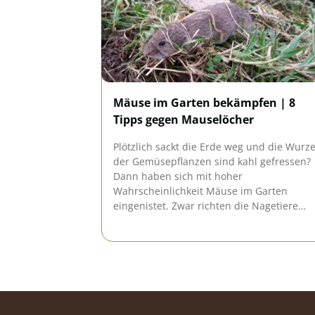
Mäuse im Garten bekämpfen | 8
Tipps gegen Mauselöcher
Plötzlich sackt die Erde weg und die Wurz
der Gemüsepflanzen sind kahl gefressen?
Dann haben sich mit hoher
Wahrscheinlichkeit Mäuse im Garten
eingenistet. Zwar richten die Nagetiere
große Schäden in den Beeten und auf de
Rasen an, aber töten möchte der Gärtner s
ebenso ungern. Biologische Maßnahmen
sind die Lösung, denn Mäuselöcher lassen
sich auch ohne Chemie bekämpfen.