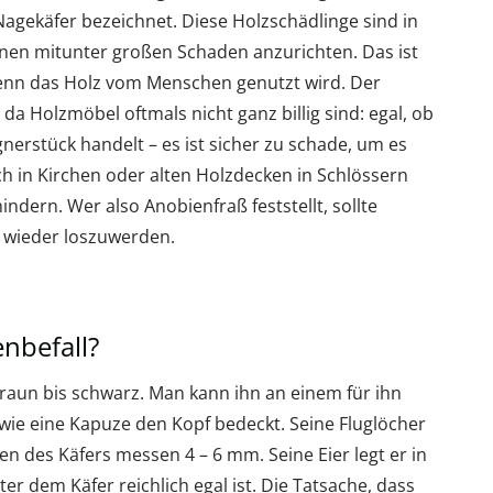
agekäfer bezeichnet. Diese Holzschädlinge sind in
inen mitunter großen Schaden anzurichten. Das ist
wenn das Holz vom Menschen genutzt wird. Der
a Holzmöbel oftmals nicht ganz billig sind: egal, ob
nerstück handelt – es ist sicher zu schade, um es
h in Kirchen oder alten Holzdecken in Schlössern
indern. Wer also Anobienfraß feststellt, sollte
e wieder loszuwerden.
nbefall?
braun bis schwarz. Man kann ihn an einem für ihn
wie eine Kapuze den Kopf bedeckt. Seine Fluglöcher
en des Käfers messen 4 – 6 mm. Seine Eier legt er in
er dem Käfer reichlich egal ist. Die Tatsache, dass