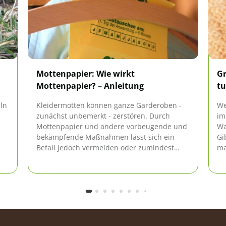
Mottenpapier: Wie wirkt
Gr
Mottenpapier? – Anleitung
t
eln
Kleidermotten können ganze Garderoben -
We
zunächst unbemerkt - zerstören. Durch
im
Mottenpapier und andere vorbeugende und
Wa
bekämpfende Maßnahmen lässt sich ein
Gi
Befall jedoch vermeiden oder zumindest
ma
m
schnell beseitigen. Worauf es dabei
wi
ie
ankommt und wie Textilien geschützt
zu
werden können, verraten wir hier.