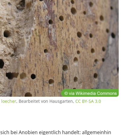
 loecher
, Bearbeitet von Hausgarten,
CC BY-SA 3.0
sich bei Anobien eigentlich handelt: allgemeinhin