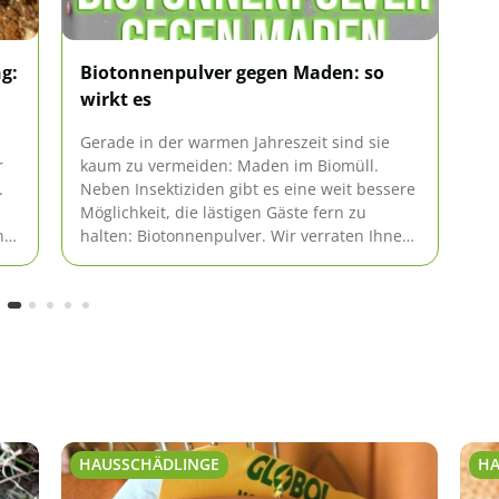
g:
Biotonnenpulver gegen Maden: so
O
wirkt es
g
Gerade in der warmen Jahreszeit sind sie
Zw
r
kaum zu vermeiden: Maden im Biomüll.
De
.
Neben Insektiziden gibt es eine weit bessere
nü
Möglichkeit, die lästigen Gäste fern zu
fü
n.
halten: Biotonnenpulver. Wir verraten Ihnen,
si
ie
wie Sie es einsetzen und wie es wirkt.
un
er
HAUSSCHÄDLINGE
HA