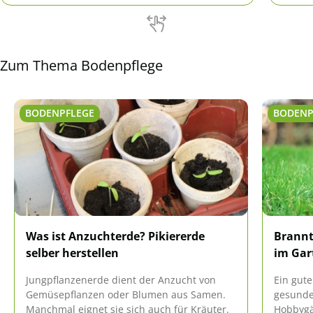
Diese 
berech
Zum Thema Bodenpflege
BODENPFLEGE
BODENP
Was ist Anzuchterde? Pikiererde
Brannt
selber herstellen
im Gar
Jungpflanzenerde dient der Anzucht von
Ein gute
Gemüsepflanzen oder Blumen aus Samen.
gesunde 
Manchmal eignet sie sich auch für Kräuter.
Hobbygä