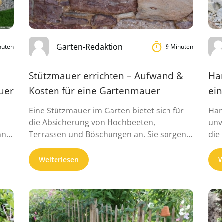
Garten-Redaktion
nuten
9 Minuten
Stützmauer errichten – Aufwand &
Han
auer
Kosten für eine Gartenmauer
ei
Eine Stützmauer im Garten bietet sich für
Han
n
die Absicherung von Hochbeeten,
unv
nn
Terrassen und Böschungen an. Sie sorgen
die
...
Weiterlesen
W