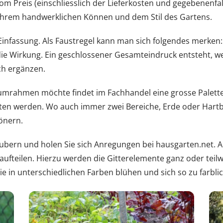
om Preis (einschliesslich der Lieferkosten und gegebenenfal
 Ihrem handwerklichen Können und dem Stil des Gartens.
e Einfassung. Als Faustregel kann man sich folgendes merken
die Wirkung. Ein geschlossener Gesamteindruck entsteht, w
ch ergänzen.
mrahmen möchte findet im Fachhandel eine grosse Palette u
en werden. Wo auch immer zwei Bereiche, Erde oder Hartbela
önern.
aubern und holen Sie sich Anregungen bei hausgarten.net. 
ell aufteilen. Hierzu werden die Gitterelemente ganz oder te
ie in unterschiedlichen Farben blühen und sich so zu farblic