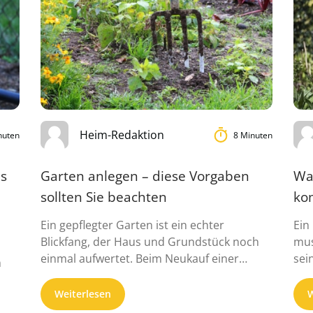
Heim-Redaktion
nuten
8 Minuten
ps
Garten anlegen – diese Vorgaben
Was
sollten Sie beachten
ko
Ein gepflegter Garten ist ein echter
Ein
Blickfang, der Haus und Grundstück noch
mus
einmal aufwertet. Beim Neukauf einer
sei
m
Immobilie oder ...
imm
Weiterlesen
W