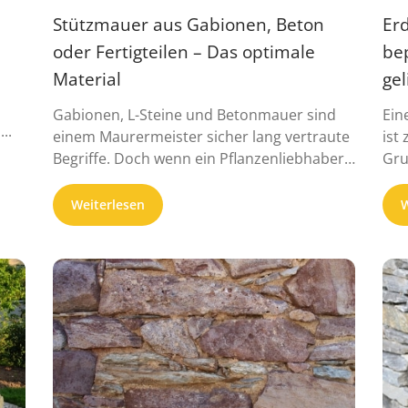
Stützmauer aus Gabionen, Beton
Erd
oder Fertigteilen – Das optimale
bep
Material
gel
Gabionen, L-Steine und Betonmauer sind
Ein
..
einem Maurermeister sicher lang vertraute
ist
Begriffe. Doch wenn ein Pflanzenliebhaber
Gru
damit umgehen muss, ist guter ...
weiß
Weiterlesen
W