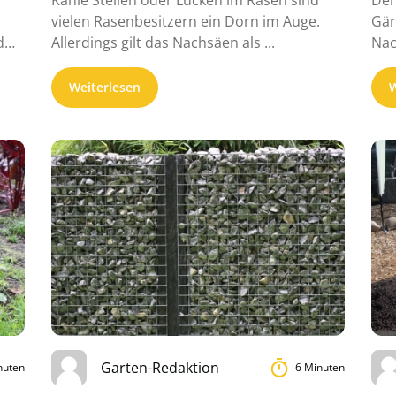
Kahle Stellen oder Lücken im Rasen sind
Der
vielen Rasenbesitzern ein Dorn im Auge.
Gär
d
Allerdings gilt das Nachsäen als ...
Nac
bie
Weiterlesen
W
Garten-Redaktion
nuten
6 Minuten