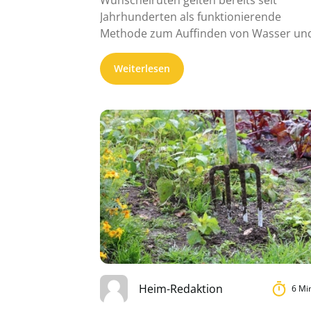
Wünschelruten gelten bereits seit
Jahrhunderten als funktionierende
Methode zum Auffinden von Wasser un
anderen Dingen unserer Umwelt. Mit
geringem ...
Weiterlesen
Heim-Redaktion
6 Mi