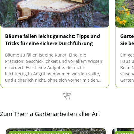
Bäume fällen leicht gemacht: Tipps und
Garte
Tricks für eine sichere Durchführung
Sie b
Bäume zu fällen ist eine Kunst. Eine, die
Ein gep
Präzision, Geschicklichkeit und vor allem Wissen
Haus u
erfordert. Es ist eine Aufgabe, die nicht
Beim N
leichtfertig in Angriff genommen werden sollte,
saison
und sicherlich nicht, ohne sich vorher mit den
Garten
Grundlagen vertraut gemacht zu haben. Dieser
gewüns
umfangreiche Leitfaden wird Ihnen dabei helfen,
Planun
die wesentlichen Aspekte des Baumfällens zu
Artike
verstehen, und […]
Ihres 
Zum Thema Gartenarbeiten aller Art