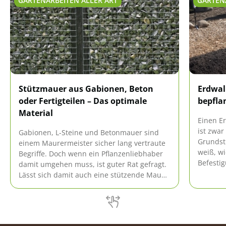
GARTENARBEITEN ALLER ART
GARTEN
Stützmauer aus Gabionen, Beton
Erdwal
oder Fertigteilen – Das optimale
bepflan
Material
Einen E
ist zwar
Gabionen, L-Steine und Betonmauer sind
Grundst
einem Maurermeister sicher lang vertraute
weiß, wi
Begriffe. Doch wenn ein Pflanzenliebhaber
Befesti
damit umgehen muss, ist guter Rat gefragt.
realisie
Lässt sich damit auch eine stützende Mauer
Erdwallb
im Garten errichten? Wenn ja, welches
Material ist am besten geeignet?