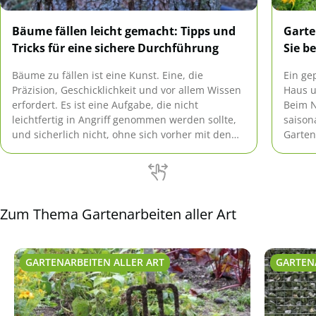
Bäume fällen leicht gemacht: Tipps und
Garte
Tricks für eine sichere Durchführung
Sie b
Bäume zu fällen ist eine Kunst. Eine, die
Ein gep
Präzision, Geschicklichkeit und vor allem Wissen
Haus u
erfordert. Es ist eine Aufgabe, die nicht
Beim N
leichtfertig in Angriff genommen werden sollte,
saison
und sicherlich nicht, ohne sich vorher mit den
Garten
Grundlagen vertraut gemacht zu haben. Dieser
gewüns
umfangreiche Leitfaden wird Ihnen dabei helfen,
Planun
die wesentlichen Aspekte des Baumfällens zu
Artike
verstehen, und […]
Ihres 
Zum Thema Gartenarbeiten aller Art
GARTENARBEITEN ALLER ART
GARTEN