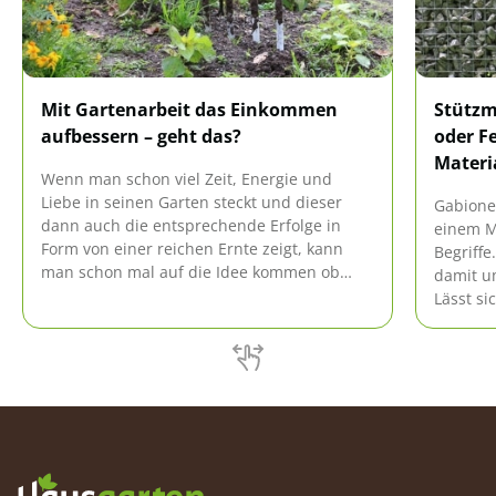
Mit Gartenarbeit das Einkommen
Stützm
aufbessern – geht das?
oder Fe
Materi
Wenn man schon viel Zeit, Energie und
Liebe in seinen Garten steckt und dieser
Gabione
dann auch die entsprechende Erfolge in
einem M
Form von einer reichen Ernte zeigt, kann
Begriffe
man schon mal auf die Idee kommen ob
damit um
man mit seiner Gartenarbeit das
Lässt s
Einkommen aufbessern kann. Wir zeigen
im Garte
was man dabei alles beachten sollte, welche
Material
Tücken es gibt und Möglichkeiten sich Ihnen
bieter können.