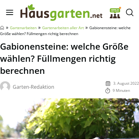
Hausgarten.net
»
»
»
Gartenarbeiten
Gartenarbeiten aller Art
Gabionensteine: welche
Größe wählen? Füllmengen richtig berechnen
Gabionensteine: welche Größe
wählen? Füllmengen richtig
berechnen
3. August 2022
Garten-Redaktion
9 Minuten