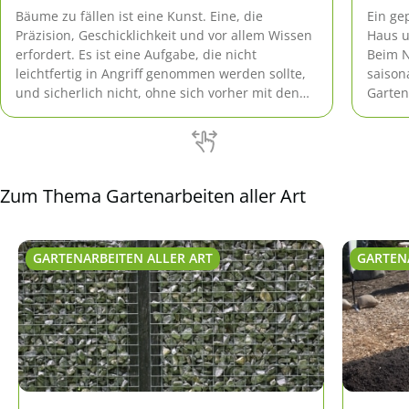
Bäume zu fällen ist eine Kunst. Eine, die
Ein gep
Präzision, Geschicklichkeit und vor allem Wissen
Haus u
erfordert. Es ist eine Aufgabe, die nicht
Beim N
leichtfertig in Angriff genommen werden sollte,
saison
und sicherlich nicht, ohne sich vorher mit den
Garten
Grundlagen vertraut gemacht zu haben. Dieser
gewüns
umfangreiche Leitfaden wird Ihnen dabei helfen,
Planun
die wesentlichen Aspekte des Baumfällens zu
Artike
verstehen, und […]
Ihres 
Zum Thema Gartenarbeiten aller Art
GARTENARBEITEN ALLER ART
GARTEN