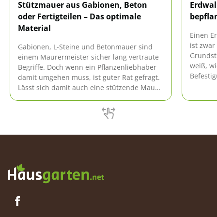
Stützmauer aus Gabionen, Beton
Erdwal
oder Fertigteilen – Das optimale
bepflan
Material
Einen E
ist zwar
Gabionen, L-Steine und Betonmauer sind
Grundst
einem Maurermeister sicher lang vertraute
weiß, wi
Begriffe. Doch wenn ein Pflanzenliebhaber
Befesti
damit umgehen muss, ist guter Rat gefragt.
realisie
Lässt sich damit auch eine stützende Mauer
Erdwallb
im Garten errichten? Wenn ja, welches
Material ist am besten geeignet?