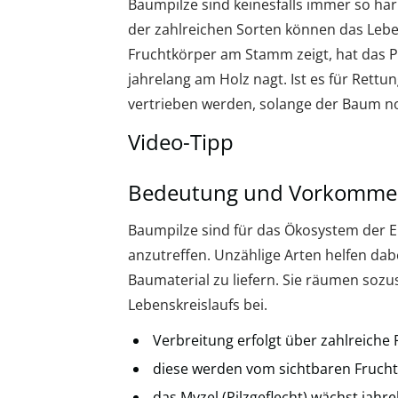
Baumpilze sind keinesfalls immer so har
der zahlreichen Sorten können das Leb
Fruchtkörper am Stamm zeigt, hat das P
jahrelang am Holz nagt. Ist es für Ret
vertrieben werden, solange der Baum no
Video-Tipp
Bedeutung und Vorkomme
Baumpilze sind für das Ökosystem der Er
anzutreffen. Unzählige Arten helfen dab
Baumaterial zu liefern. Sie räumen soz
Lebenskreislaufs bei.
Verbreitung erfolgt über zahlreiche 
diese werden vom sichtbaren Frucht
das Myzel (Pilzgeflecht) wächst jah