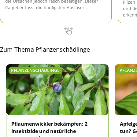
die Ursachen jedoch rasch beseitigen. Dieser
Pilzen
Ratgeber fasst die häufigsten Auslöser
und de
zusammen und gibt Tipps zur schnellen Hilfe.
erkenn
und au
Zum Thema Pflanzenschädlinge
PFLANZENSCHÄDLINGE
PFLANZ
Pflaumenwickler bekämpfen: 2
Apfelg
Insektizide und natürliche
tun? G