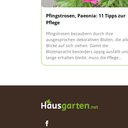
Pfingstrosen, Paeonia: 11 Tipps zur
Pflege
Pfingstrosen bezaubern durch ihre
ausgesprochen dekorativen Blüten, die all
Blicke auf sich ziehen. Damit die
Blütenpracht besonders üppig ausfällt un
lange erhalten bleibt, muss die Pflege
allerdings entsprechend gestaltet werden.
Unsere Tipps zeigen, wie die Paeonia am
besten gedeiht.