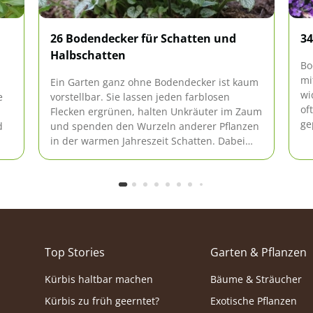
26 Bodendecker für Schatten und
34
Halbschatten
Bo
mi
Ein Garten ganz ohne Bodendecker ist kaum
wi
e
vorstellbar. Sie lassen jeden farblosen
of
Flecken ergrünen, halten Unkräuter im Zaum
ge
d
und spenden den Wurzeln anderer Pflanzen
gr
in der warmen Jahreszeit Schatten. Dabei
Pf
gibt es für jeden Bereich im Garten die
passenden Bodendecker.
Top Stories
Garten & Pflanzen
Kürbis haltbar machen
Bäume & Sträucher
Kürbis zu früh geerntet?
Exotische Pflanzen