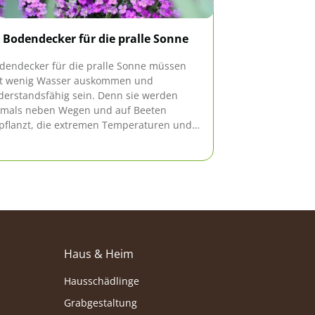
 Bodendecker für die pralle Sonne
Standort für 
Faktoren
dendecker für die pralle Sonne müssen
t wenig Wasser auskommen und
Wer Hortensien
derstandsfähig sein. Denn sie werden
diese Faktoren 
tmals neben Wegen und auf Beeten
in jedem Fall b
pflanzt, die extremen Temperaturen und
oßer Trockenheit ausgesetzt sind. Welche
lanzen sich dafür eignen, zeigen wir hier.
Haus & Heim
Hausschädlinge
Grabgestaltung