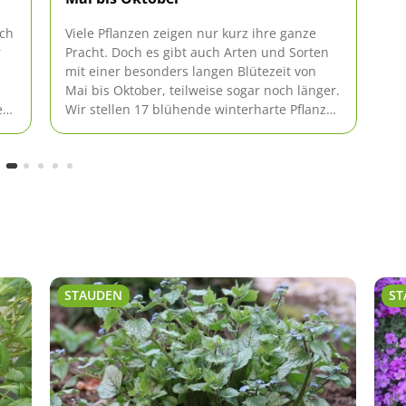
Wi
Bl
ich
Viele Pflanzen zeigen nur kurz ihre ganze
Fr
r
Pracht. Doch es gibt auch Arten und Sorten
ei
mit einer besonders langen Blütezeit von
pf
Mai bis Oktober, teilweise sogar noch länger.
Bi
en
Wir stellen 17 blühende winterharte Pflanzen
vor.
STAUDEN
ST