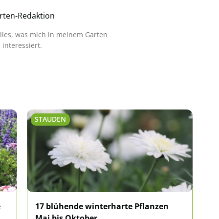
rten-Redaktion
alles, was mich in meinem Garten
interessiert.
STAUDEN
S
e
17 blühende winterharte Pflanzen
W
Mai bis Oktober