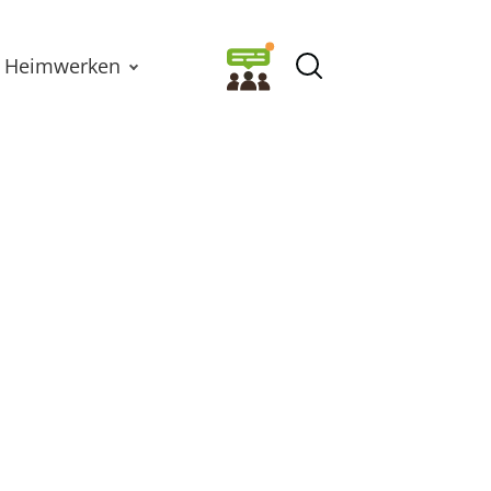
Heimwerken