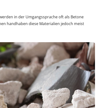
werden in der Umgangssprache oft als Betone
en handhaben diese Materialien jedoch meist