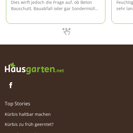
Dies wirft jedoch die Frage auf, ob Beton
Feuchti
Bauschutt, Bauabfall oder gar Sondermüll
sehr la
ist.
trockne
belaste
Top Stories
Kürbis haltbar machen
Kürbis zu früh geerntet?