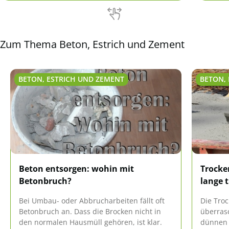
ausfäll
Zum Thema Beton, Estrich und Zement
BETON, ESTRICH UND ZEMENT
BETON,
Beton entsorgen: wohin mit
Trocke
Betonbruch?
lange 
Bei Umbau- oder Abbrucharbeiten fällt oft
Die Tro
Betonbruch an. Dass die Brocken nicht in
überras
den normalen Hausmüll gehören, ist klar.
dünnen 