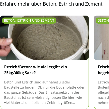
Erfahre mehr über Beton, Estrich und Zement
BETON, ESTRICH UND ZEMENT
BETON
Estrich/Beton: wie viel ergibt ein
Frisc
25kg/40kg Sack?
bege
Beton und Estrich sind auf nahezu jeder
Estrich
Baustelle zu finden. Ob nur die Bodenplatte oder
Bodenb
das ganze Gebäude: Das Einsatzspektrum des
pflege
Baustoffes ist sehr vielseitig. Lesen Sie hier, wie
nach d
viel Material die üblichen Gebindegrößen
nehmen
ergeben und wie viel benötigt wird.
Wir ze