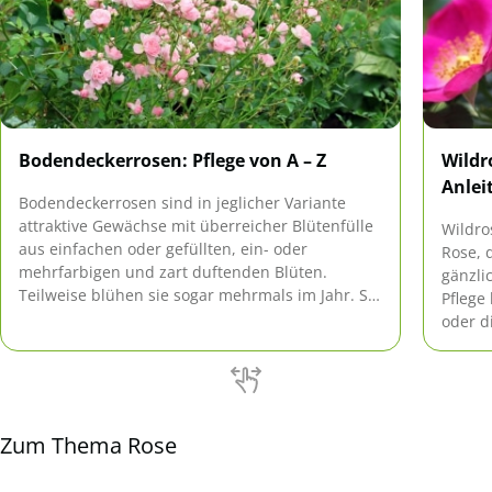
Bodendeckerrosen: Pflege von A – Z
Wildr
Anlei
Bodendeckerrosen sind in jeglicher Variante
attraktive Gewächse mit überreicher Blütenfülle
Wildro
aus einfachen oder gefüllten, ein- oder
Rose, 
mehrfarbigen und zart duftenden Blüten.
gänzli
Teilweise blühen sie sogar mehrmals im Jahr. Sie
Pflege
sind eine pflegeleichte und hübsche Alternative
oder d
zu grünen Bodendeckern.
hervor
Zum Thema Rose