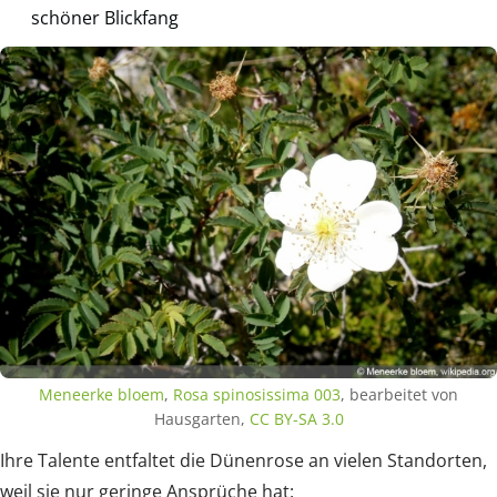
schöner Blickfang
Meneerke bloem
,
Rosa spinosissima 003
, bearbeitet von
Hausgarten,
CC BY-SA 3.0
Ihre Talente entfaltet die Dünenrose an vielen Standorten,
weil sie nur geringe Ansprüche hat: