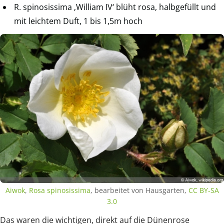
R. spinosissima ‚William IV‘ blüht rosa, halbgefüllt und
mit leichtem Duft, 1 bis 1,5m hoch
Aiwok
,
Rosa spinosissima
, bearbeitet von Hausgarten,
CC BY-SA
3.0
Das waren die wichtigen, direkt auf die Dünenrose