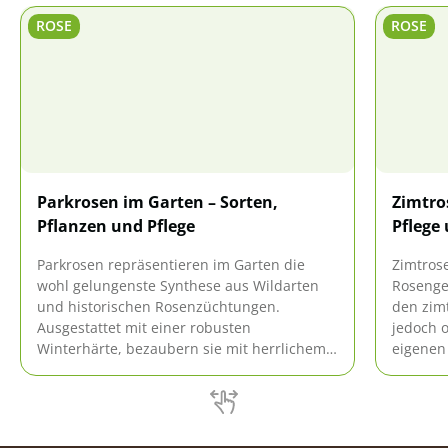
ROSE
ROSE
Parkrosen im Garten – Sorten,
Zimtro
Pflanzen und Pflege
Pflege
Parkrosen repräsentieren im Garten die
Zimtros
wohl gelungenste Synthese aus Wildarten
Rosenge
und historischen Rosenzüchtungen.
den zimt
Ausgestattet mit einer robusten
jedoch 
Winterhärte, bezaubern sie mit herrlichem
eigenen 
Duft und traumhafter Blüte. Durchstreifen
das som
Sie hier die schönsten Sorten und stöbern
Ecken u
in praktischen Tipps zu Pflanzen und Pflege.
über di
Mai-Ros