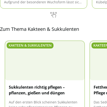
Aufgrund der besonderen Wuchsform lässt sich
Kübelp
der Kaktus mit Hilfe seiner Glieder schnell und
Grüna
einfach vermehren.
Wuchsf
Sorten
Zum Thema Kakteen & Sukkulenten
KAKTEEN & SUKKULENTEN
KAKTEE
Sukkulenten richtig pflegen –
Fetthe
pflanzen, gießen und düngen
Pflege
Auf den ersten Blick scheinen Sukkulenten
Das Sed