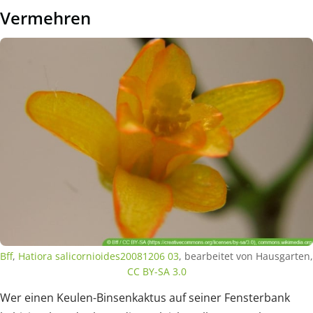
Vermehren
Bff
,
Hatiora salicornioides20081206 03
, bearbeitet von Hausgarten,
CC BY-SA 3.0
Wer einen Keulen-Binsenkaktus auf seiner Fensterbank