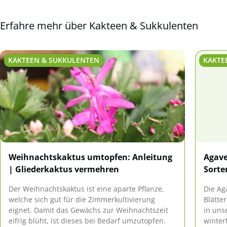
Erfahre mehr über Kakteen & Sukkulenten
KAKTEEN & SUKKULENTEN
KAKTE
Weihnachtskaktus umtopfen: Anleitung
Agave
| Gliederkaktus vermehren
Sorte
Der Weihnachtskaktus ist eine aparte Pflanze,
Die Ag
welche sich gut für die Zimmerkultivierung
Blätte
eignet. Damit das Gewächs zur Weihnachtszeit
in uns
eifrig blüht, ist dieses bei Bedarf umzutopfen.
winterf