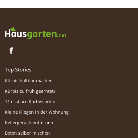
Standortbedingungen gedeiht die Fetthenne
kamtsch
prächtig.
Top Stories
Kürbis haltbar machen
Kürbis zu früh geerntet?
11 essbare Kürbissorten
Kleine Fliegen in der Wohnung
Kellergeruch entfernen
Beton selber mischen