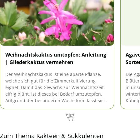
Weihnachtskaktus umtopfen: Anleitung
Agave
| Gliederkaktus vermehren
Sorte
Der Weihnachtskaktus ist eine aparte Pflanze,
Die Ag
welche sich gut für die Zimmerkultivierung
Blätte
eignet. Damit das Gewächs zur Weihnachtszeit
in uns
eifrig blüht, ist dieses bei Bedarf umzutopfen.
winterf
Aufgrund der besonderen Wuchsform lässt sich
Kübelp
der Kaktus mit Hilfe seiner Glieder schnell und
Grüna
einfach vermehren.
Wuchsf
Sorten
Zum Thema Kakteen & Sukkulenten