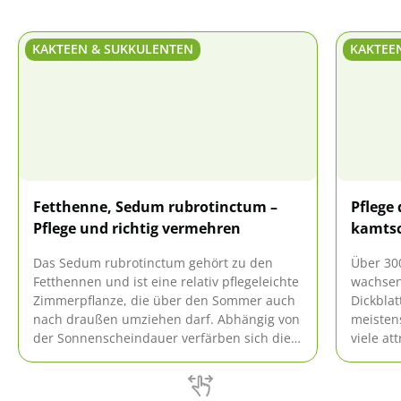
KAKTEEN & SUKKULENTEN
KAKTEE
Fetthenne, Sedum rubrotinctum –
Pflege 
Pflege und richtig vermehren
kamts
Das Sedum rubrotinctum gehört zu den
Über 30
Fetthennen und ist eine relativ pflegeleichte
wachsen
Zimmerpflanze, die über den Sommer auch
Dickblat
nach draußen umziehen darf. Abhängig von
meistens
der Sonnenscheindauer verfärben sich die
viele at
Blätter der Pflanze in bunte Farbtöne, die
Gärten u
einen reizenden Anblick bieten. Bei
Innenräu
entsprechender Pflege und geeigneten
Sedum-Ar