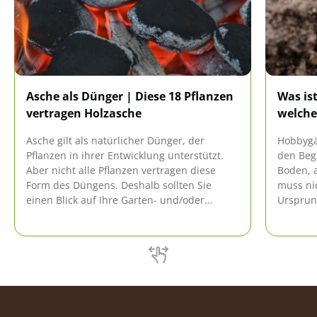
Asche als Dünger | Diese 18 Pflanzen
Was is
vertragen Holzasche
welche
Asche gilt als natürlicher Dünger, der
Hobbygä
Pflanzen in ihrer Entwicklung unterstützt.
den Begr
Aber nicht alle Pflanzen vertragen diese
Boden, 
Form des Düngens. Deshalb sollten Sie
muss ni
einen Blick auf Ihre Garten- und/oder
Ursprun
Balkonpflanzen werfen, bevor sie den
verschi
Aschedünger ausbringen.
wie man 