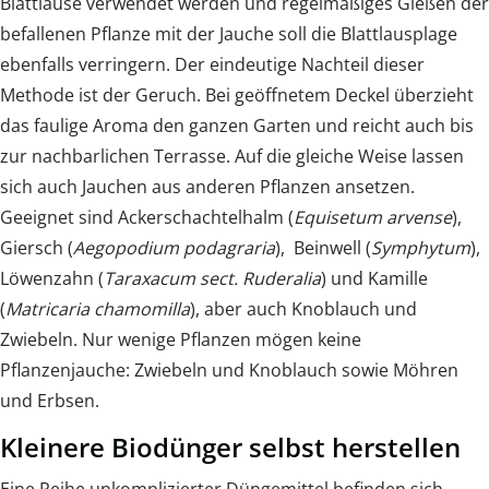
Blattläuse verwendet werden und regelmäßiges Gießen der
befallenen Pflanze mit der Jauche soll die Blattlausplage
ebenfalls verringern. Der eindeutige Nachteil dieser
Methode ist der Geruch. Bei geöffnetem Deckel überzieht
das faulige Aroma den ganzen Garten und reicht auch bis
zur nachbarlichen Terrasse. Auf die gleiche Weise lassen
sich auch Jauchen aus anderen Pflanzen ansetzen.
Geeignet sind Ackerschachtelhalm (
Equisetum arvense
),
Giersch (
Aegopodium podagraria
), Beinwell (
Symphytum
),
Löwenzahn (
Taraxacum sect. Ruderalia
) und Kamille
(
Matricaria chamomilla
), aber auch Knoblauch und
Zwiebeln. Nur wenige Pflanzen mögen keine
Pflanzenjauche: Zwiebeln und Knoblauch sowie Möhren
und Erbsen.
Kleinere Biodünger selbst herstellen
Eine Reihe unkomplizierter Düngemittel befinden sich