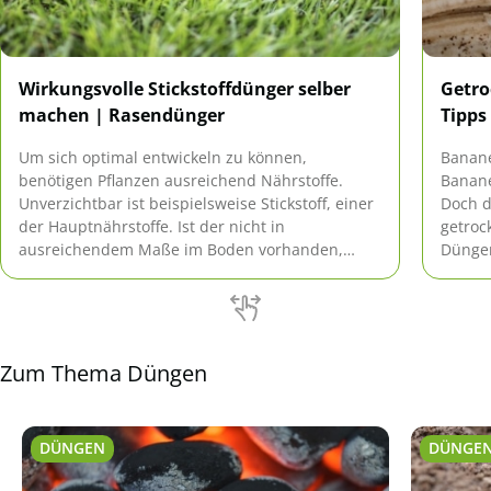
Wirkungsvolle Stickstoffdünger selber
Getro
machen | Rasendünger
Tipps
Um sich optimal entwickeln zu können,
Banane
benötigen Pflanzen ausreichend Nährstoffe.
Banane
Unverzichtbar ist beispielsweise Stickstoff, einer
Doch d
der Hauptnährstoffe. Ist der nicht in
getroc
ausreichendem Maße im Boden vorhanden,
Dünger
kann kein zufriedenstellendes Wachstum
stattfinden. Demzufolge muss er zugeführt
werden.
Zum Thema Düngen
DÜNGEN
DÜNGE