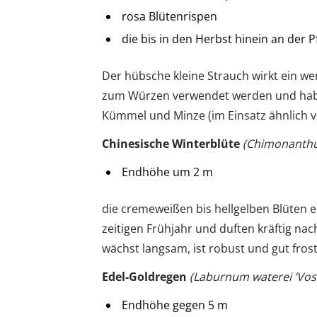
rosa Blütenrispen
die bis in den Herbst hinein an der P
Der hübsche kleine Strauch wirkt ein wen
zum Würzen verwendet werden und haben
Kümmel und Minze (im Einsatz ähnlich vi
Chinesische Winterblüte
(Chimonanthu
Endhöhe um 2 m
die cremeweißen bis hellgelben Blüten 
zeitigen Frühjahr und duften kräftig na
wächst langsam, ist robust und gut frost
Edel-Goldregen
(Laburnum waterei ’Voss
Endhöhe gegen 5 m