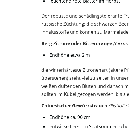
leuchtend rote Blätter im Herbst
Der robuste und schädlingstolerante Fruc
russische Züchtung; die schwarzen Bee
Inhaltsstoffe und können zu Marmelade 
Berg-Zitrone oder Bitterorange
(Citrus 
Endhöhe etwa 2 m
die winterhärteste Zitronenart (ältere 
überstehen) steht viel zu selten in unse
weißen duftenden Blüten und danach m
sollten im Kübel gezogen werden, bis sie
Chinesischer Gewürzstrauch
(Elsholtzi
Endhöhe ca. 90 cm
entwickelt erst im Spätsommer sch