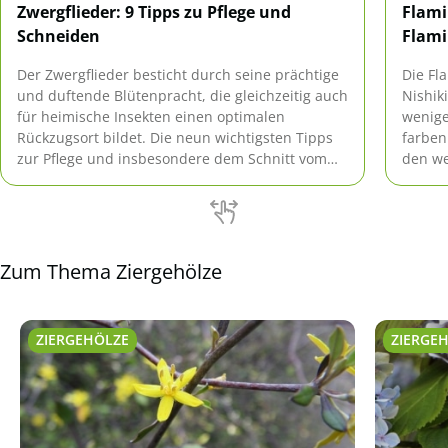
Zwergflieder: 9 Tipps zu Pflege und
Flami
Schneiden
Flam
Der Zwergflieder besticht durch seine prächtige
Die Fl
und duftende Blütenpracht, die gleichzeitig auch
Nishiki
für heimische Insekten einen optimalen
wenige
Rückzugsort bildet. Die neun wichtigsten Tipps
farben
zur Pflege und insbesondere dem Schnitt vom
den we
Miniflieder sind hier für Sie zusammengefasst.
Blicke
Hochs
Zum Thema Ziergehölze
ZIERGEHÖLZE
ZIERGE