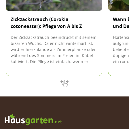
Zickzackstrauch (Corokia
Wann b
cotoneaster): Pflege von A bis Z
und Da
Der Zickzackstrauch beeindruckt mit seinem
Hortens
bizarren Wuchs. Da er nicht winterhart ist,
aufgrun
wird er hierzulande als Zimmerpflanze oder
beliebte
während des Sommers im Freien im Kübel
üppigen
kultiviert. Die Pflege ist einfach, wenn er
ein rom
richtig gegossen wird und einen optimalen
stehen 
Standort erhält.
beeindr
besonde
viele M