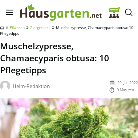
Hausgarten.net
»
»
»
Pflanzen
Ziergehölze
Muschelzypresse, Chamaecyparis obtusa: 10
Pflegetipps
Muschelzypresse,
Chamaecyparis obtusa: 10
Pflegetipps
20. Juli 2022
Heim-Redaktion
9 Minuten