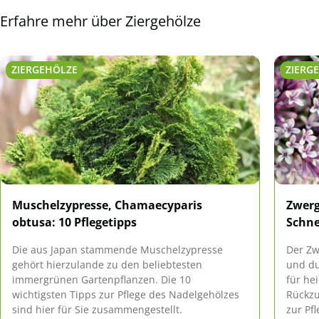
Erfahre mehr über Ziergehölze
ZIERGEHÖLZE
ZIERG
Muschelzypresse, Chamaecyparis
Zwerg
obtusa: 10 Pflegetipps
Schn
Die aus Japan stammende Muschelzypresse
Der Zw
gehört hierzulande zu den beliebtesten
und du
immergrünen Gartenpflanzen. Die 10
für he
wichtigsten Tipps zur Pflege des Nadelgehölzes
Rückzu
sind hier für Sie zusammengestellt.
zur Pf