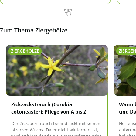
Minifl
Zum Thema Ziergehölze
ZIERGEHÖLZE
ZIERGE
Zickzackstrauch (Corokia
Wann b
cotoneaster): Pflege von A bis Z
und Da
Der Zickzackstrauch beeindruckt mit seinem
Hortens
bizarren Wuchs. Da er nicht winterhart ist,
aufgrun