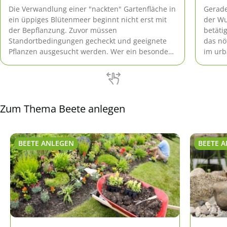
Die Verwandlung einer "nackten" Gartenfläche in
Gerade
ein üppiges Blütenmeer beginnt nicht erst mit
der Wu
der Bepflanzung. Zuvor müssen
betäti
Standortbedingungen gecheckt und geeignete
das nö
Pflanzen ausgesucht werden. Wer ein besonders
im urb
schönes Beet gestalten möchte, darf beim
teuer.
Anlegen auch eine Prise Kreativität einfließen
einer b
lassen.
Hobbyg
Zum Thema Beete anlegen
BEETE ANLEGEN
BEETE 