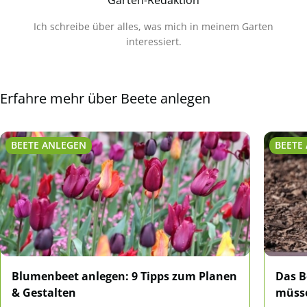
Garten-Redaktion
Ich schreibe über alles, was mich in meinem Garten
interessiert.
Erfahre mehr über Beete anlegen
BEETE ANLEGEN
BEETE
Blumenbeet anlegen: 9 Tipps zum Planen
Das B
& Gestalten
müsse