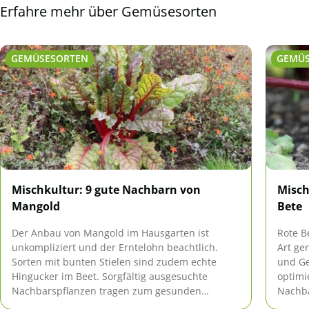
Erfahre mehr über Gemüsesorten
GEMÜSESORTEN
GEMÜ
Mischkultur: 9 gute Nachbarn von
Misch
Mangold
Bete
Der Anbau von Mangold im Hausgarten ist
Rote B
unkompliziert und der Erntelohn beachtlich.
Art ge
Sorten mit bunten Stielen sind zudem echte
und G
Hingucker im Beet. Sorgfältig ausgesuchte
optimi
Nachbarspflanzen tragen zum gesunden
Nachba
Wachstum bei.
Wachst