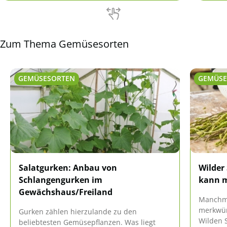
und Pi
Zum Thema Gemüsesorten
GEMÜSESORTEN
GEMÜSE
Salatgurken: Anbau von
Wilder
Schlangengurken im
kann 
Gewächshaus/Freiland
Manchm
merkwür
Gurken zählen hierzulande zu den
Wilden S
beliebtesten Gemüsepflanzen. Was liegt