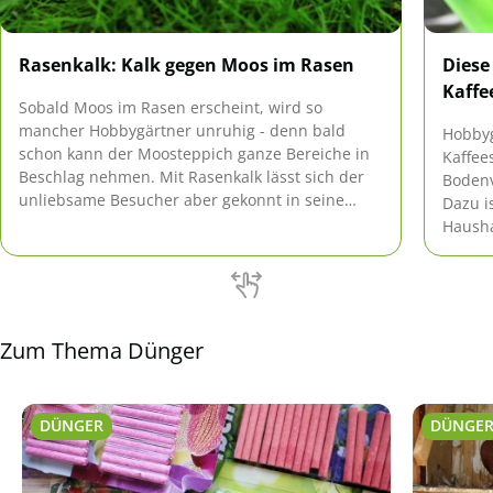
Rasenkalk: Kalk gegen Moos im Rasen
Diese
Kaffe
Sobald Moos im Rasen erscheint, wird so
mancher Hobbygärtner unruhig - denn bald
Hobbyg
schon kann der Moosteppich ganze Bereiche in
Kaffee
Beschlag nehmen. Mit Rasenkalk lässt sich der
Bodenv
unliebsame Besucher aber gekonnt in seine
Dazu is
Schranken verweisen.
Hausha
gestär
den Ka
Zum Thema Dünger
DÜNGER
DÜNGE