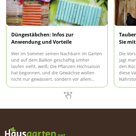
Düngestäbchen: Infos zur
Tauben
Anwendung und Vorteile
Sie mi
Wer im Sommer seinen Nachbarn im Garten
Die Vor
und auf dem Balkon geschäftig umher
jagt ma
laufen sieht, weiß: Die Pflanzen-Hochsaison
den Rüc
hat begonnen, und die Gewächse wollen
diese Va
nicht nur gewässert, sondern vor allem
Nährsto
auch ständig mit Nährstoffen versorgt
Hygienis
werden. Doch die Versorgung der Pflanzen
Anwendu
funktioniert auch bequemer: Mit Hilfe von
Taubenm
Düngesticks muss der Hobbygärtner nicht
auf den 
ständig nachdüngen und kann im Gegenzug
seine Gewächse auch einmal in Ruhe
genießen.