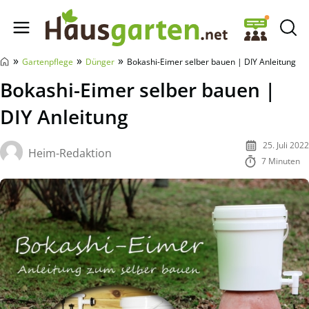
Hausgarten.net
»
»
»
Gartenpflege
Dünger
Bokashi-Eimer selber bauen | DIY Anleitung
Bokashi-Eimer selber bauen |
DIY Anleitung
25. Juli 2022
Heim-Redaktion
7 Minuten