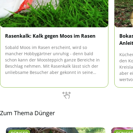
Rasenkalk: Kalk gegen Moos im Rasen
Bokas
Anlei
Sobald Moos im Rasen erscheint, wird so
mancher Hobbygärtner unruhig - denn bald
Küchen
schon kann der Moosteppich ganze Bereiche in
den Ko
Beschlag nehmen. Mit Rasenkalk lässt sich der
Kreisl
unliebsame Besucher aber gekonnt in seine
aber e
Schranken verweisen.
wertvo
einfac
damit 
Wohnun
Zum Thema Dünger