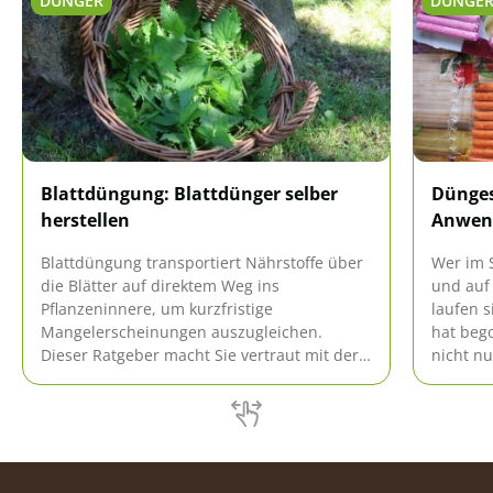
DÜNGER
DÜNGE
Blattdüngung: Blattdünger selber
Dünges
herstellen
Anwend
Blattdüngung transportiert Nährstoffe über
Wer im 
die Blätter auf direktem Weg ins
und auf
Pflanzeninnere, um kurzfristige
laufen s
Mangelerscheinungen auszugleichen.
hat beg
Dieser Ratgeber macht Sie vertraut mit der
nicht nu
richtigen Vorgehensweise, denn diese Form
auch stä
der Nährstoffaufnahme ist mit Risiken
werden.
verbunden. Unsere praxiserprobte
funktion
Anleitung erklärt, wie Sie Blattdünger selber
Düngest
herstellen.
ständig