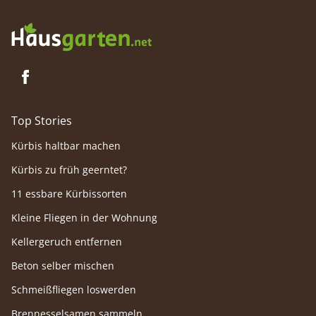
seine G
genieße
Top Stories
Kürbis haltbar machen
Kürbis zu früh geerntet?
11 essbare Kürbissorten
Kleine Fliegen in der Wohnung
Kellergeruch entfernen
Beton selber mischen
Schmeißfliegen loswerden
Brennesselsamen sammeln