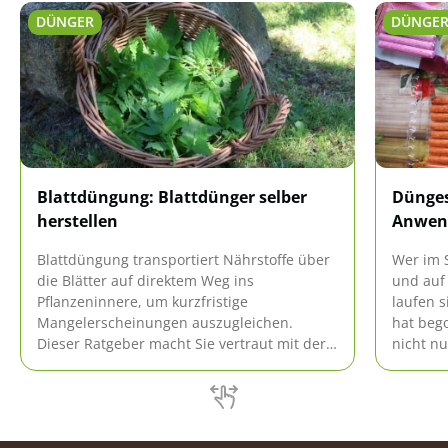
DÜNGER
DÜNGE
Blattdüngung: Blattdünger selber
Dünges
herstellen
Anwend
Blattdüngung transportiert Nährstoffe über
Wer im 
die Blätter auf direktem Weg ins
und auf
Pflanzeninnere, um kurzfristige
laufen s
Mangelerscheinungen auszugleichen.
hat beg
Dieser Ratgeber macht Sie vertraut mit der
nicht nu
richtigen Vorgehensweise, denn diese Form
auch stä
der Nährstoffaufnahme ist mit Risiken
werden.
verbunden. Unsere praxiserprobte
funktion
Anleitung erklärt, wie Sie Blattdünger selber
Düngest