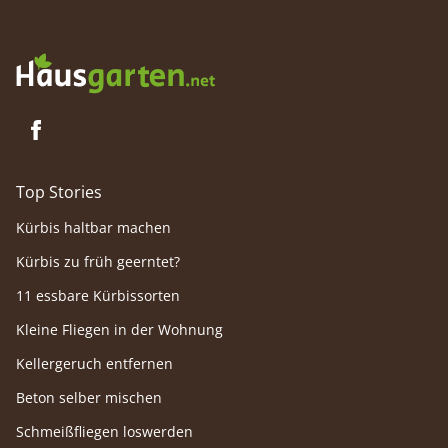
herstellen.
ständig
seine G
genieße
Top Stories
Kürbis haltbar machen
Kürbis zu früh geerntet?
11 essbare Kürbissorten
Kleine Fliegen in der Wohnung
Kellergeruch entfernen
Beton selber mischen
Schmeißfliegen loswerden