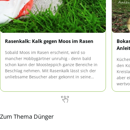
Rasenkalk: Kalk gegen Moos im Rasen
Bokas
Anlei
Sobald Moos im Rasen erscheint, wird so
mancher Hobbygärtner unruhig - denn bald
Küchen
schon kann der Moosteppich ganze Bereiche in
den Ko
Beschlag nehmen. Mit Rasenkalk lässt sich der
Kreisl
unliebsame Besucher aber gekonnt in seine
aber e
Schranken verweisen.
wertvo
einfac
damit 
Wohnun
Zum Thema Dünger