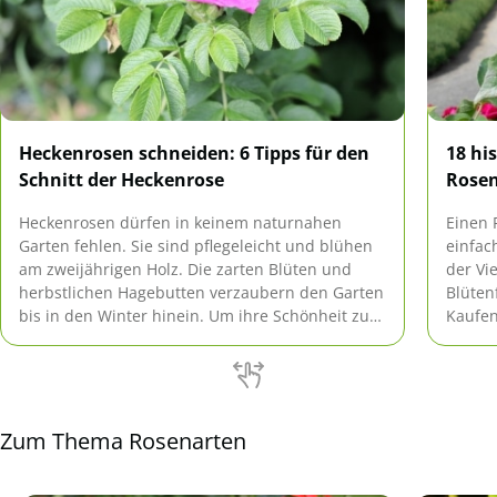
Heckenrosen schneiden: 6 Tipps für den
18 hi
Schnitt der Heckenrose
Rosen
Heckenrosen dürfen in keinem naturnahen
Einen 
Garten fehlen. Sie sind pflegeleicht und blühen
einfac
am zweijährigen Holz. Die zarten Blüten und
der Vi
herbstlichen Hagebutten verzaubern den Garten
Blüten
bis in den Winter hinein. Um ihre Schönheit zu
Kaufen
erhalten, ist jedoch etwas Pflege notwendig.
Auswah
sowohl
Stando
Gegebe
findet
Zum Thema Rosenarten
Rosens