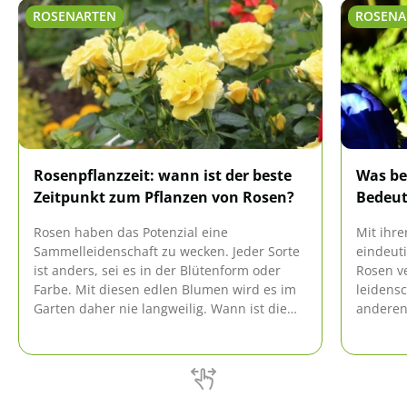
ROSENARTEN
ROSENA
Rosenpflanzzeit: wann ist der beste
Was be
Zeitpunkt zum Pflanzen von Rosen?
Bedeut
Rosen haben das Potenzial eine
Mit ihre
Sammelleidenschaft zu wecken. Jeder Sorte
eindeuti
ist anders, sei es in der Blütenform oder
Rosen ve
Farbe. Mit diesen edlen Blumen wird es im
leidensc
Garten daher nie langweilig. Wann ist die
anderen
beste Zeit, um neue Rosen zu pflanzen?
übermit
Rosen s
ihre Bot